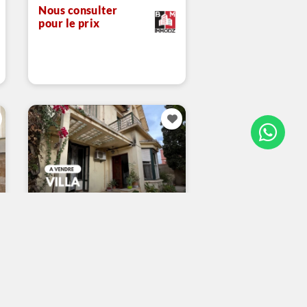
Nous consulter
pour le prix
Vente Villa Oran
Oran
1901 m²
14 000 000 DZD