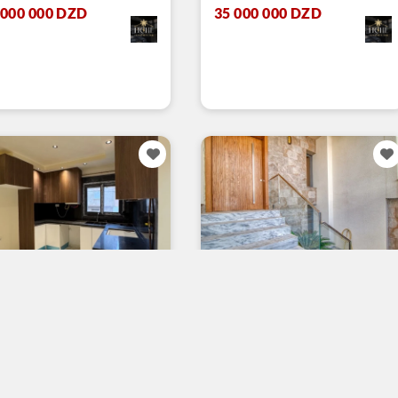
 000 000 DZD
35 000 000 DZD
nte Appartement F2
Vente Villa Oran Bir El
an
Djir
Bir El Djir
Oran
55 m²
180 m²
us consulter
115 000 000 DZD