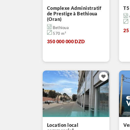
Complexe Administratif
T5
de Prestige à Bethioua
(Oran)
Bethioua
25
570 m²
350 000 000 DZD
Location local
Ve