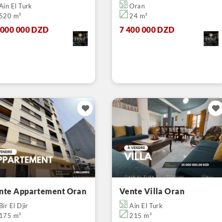
Ain El Turk
Oran
520 m²
24 m²
 000 000 DZD
7 400 000 DZD
nte Appartement Oran
Vente Villa Oran
Bir El Djir
Ain El Turk
175 m²
215 m²