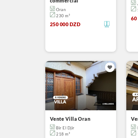
commercial
Oran
230 m²
60
250 000 DZD
Vente Villa Oran
Ve
Bir El Djir
218 m²