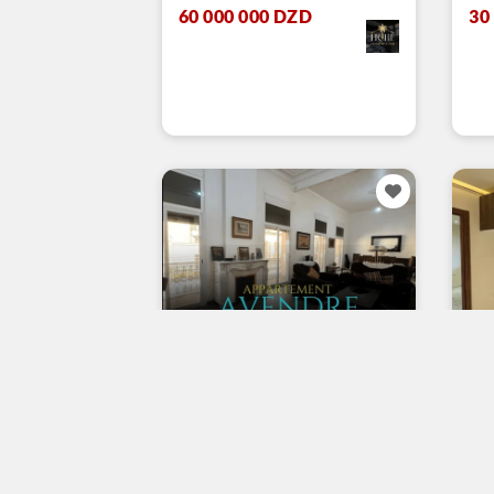
60 000 000 DZD
30
Vente Appartement F5
Ve
Or
Oran
230 m²
Nous consulter
pour le prix
No