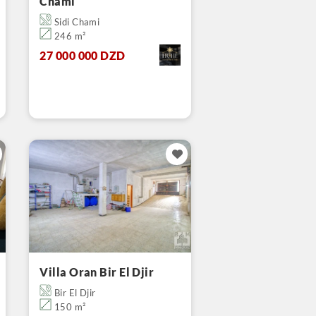
Chami
Sidi Chami
246 m²
27 000 000 DZD
Villa Oran Bir El Djir
Bir El Djir
150 m²