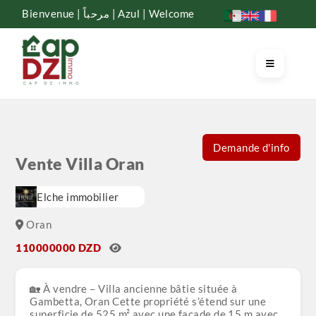
Bienvenue | مرحباً | Azul | Welcome
Demande d'info
Vente Villa Oran
Elche immobilier
Oran
110000000 DZD
🏡 À vendre – Villa ancienne bâtie située à
Gambetta, Oran Cette propriété s’étend sur une
superficie de 525 m² avec une façade de 15 m avec