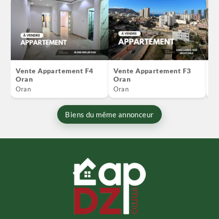
Vente Appartement F4
Vente Appartement F3
V
Oran
Oran
O
Oran
Oran
Or
Biens du même annonceur