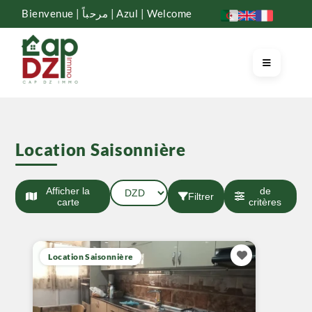
Bienvenue | مرحباً | Azul | Welcome
Location Saisonnière
Afficher la
de
Filtrer
carte
critères
Location Saisonnière