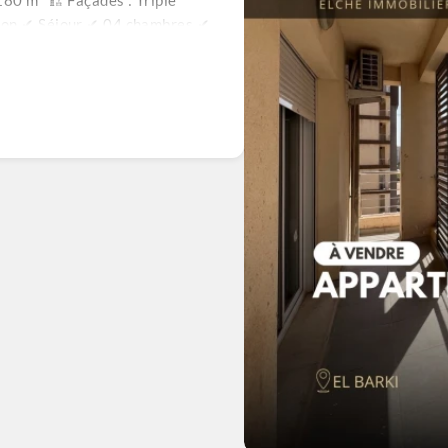
80 m² 🏗️ Façades : Triple
alon ✔ Séjour ✔ 04 chambres ✔
nitaires ⚙️ Équipements : ✔ Eau
age central ✔ Climatiseur 💰
e propriété