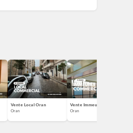
Vente Local Oran
Vente Immeuble Oran
V
Oran
Oran
O