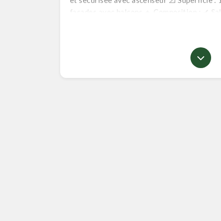
et sécurisée avec ascenseur 📐 Superficie : 1
façades avec balcons 🔹 Composition : ✔ S
Cuisine semi-équipée ✔ Salle de bains ✔ Sa
– Gaz – Électricité ✔ Bâche à eau ✔ Chauff
Prix : 30 000 000 DZD 📄 Document : Acte d