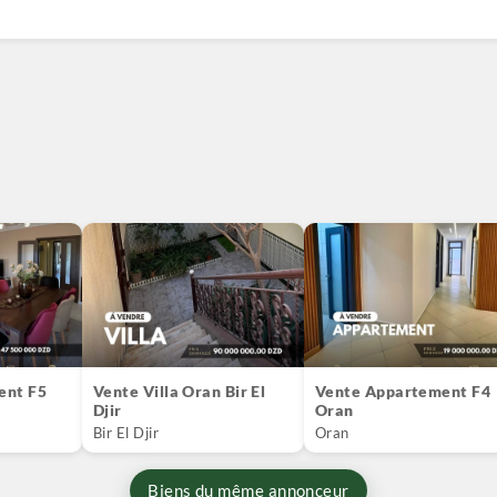
ent F5
Vente Villa Oran Bir El
Vente Appartement F4
Djir
Oran
Bir El Djir
Oran
Biens du même annonceur