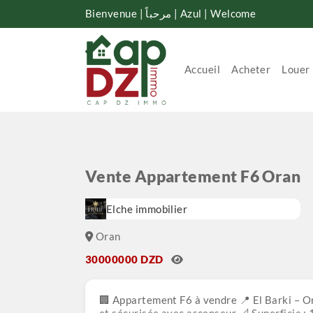
Bienvenue | مرحباً | Azul | Welcome
Accueil
Acheter
Louer
Vente Appartement F6 Oran
Elche immobilier
Oran
30000000 DZD
🏢 Appartement F6 à vendre 📍 El Barki – 