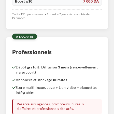
Boost x10
7 000 DA
Tarifs TTC, par annonce. • 1 boost = 7 jours de remontée de
l'annonce.
À LA CARTE
Professionnels
Dépôt
gratuit
. Diffusion
3 mois
(renouvellement
via support)
Annonces et stockage
illimités
Store multilingue. Logo + Lien vidéo + plaquettes
intégrables
Réservé aux agences, promoteurs, bureaux
d'affaires et professionnels déclarés.