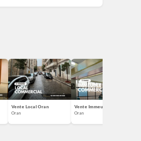
Vente Local Oran
Vente Immeuble Oran
V
Oran
Oran
O