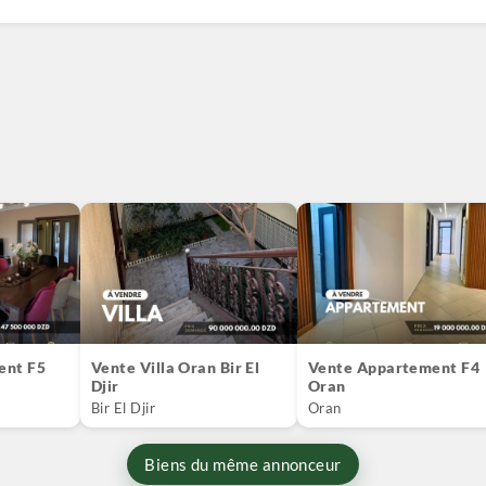
ent F5
Vente Villa Oran Bir El
Vente Appartement F4
Djir
Oran
Bir El Djir
Oran
Biens du même annonceur