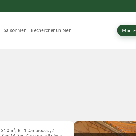
Saisonnier
Rechercher un bien
Mon e
e 310 m², R+1 ,05 pieces ,2
19,8m/14,7m , Garage , située a