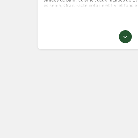
es senia, Oran. -acte notarié et livret fonci
intérieures : Eau , Électricité , gaz , compteu
reservoir,chauffage central. Commodités exté
Mosquée , stationnement, écoles,Càméras su
9milliards