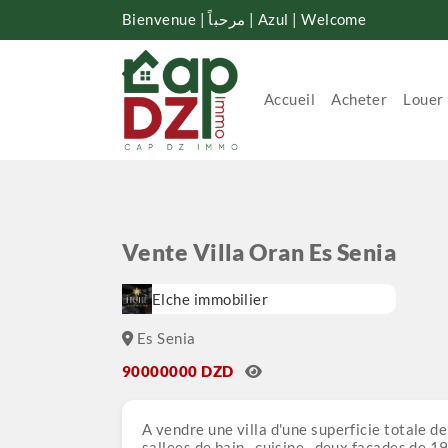
Bienvenue | مرحباً | Azul | Welcome
Accueil
Acheter
Louer
Vente Villa Oran Es Senia
Elche immobilier
Es Senia
90000000 DZD
A vendre une villa d'une superficie totale d
sallees de bain , cuisine , deux façades de 