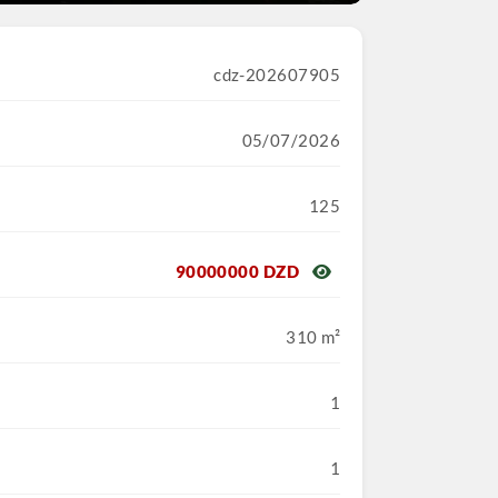
cdz-202607905
05/07/2026
125
90000000 DZD
310 m²
1
1