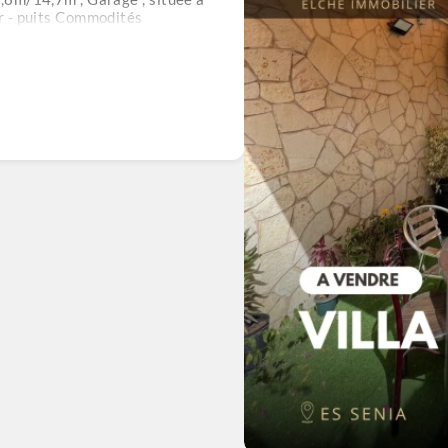
er - puits Commodités
r individuel ,
rieures : quartier résidentiel ,
rveillance prix de vente :