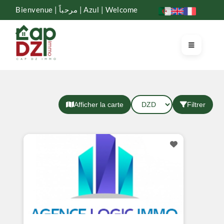
Bienvenue | مرحباً | Azul | Welcome
Afficher la carte
Filtrer