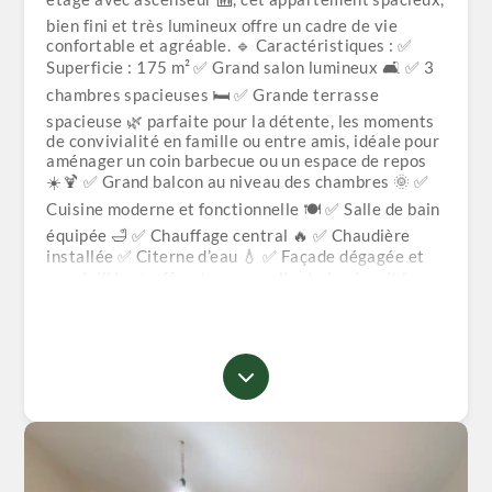
bien fini et très lumineux offre un cadre de vie
confortable et agréable. 🔹 Caractéristiques : ✅
Superficie : 175 m² ✅ Grand salon lumineux 🛋️ ✅ 3
chambres spacieuses 🛏️ ✅ Grande terrasse
spacieuse 🌿 parfaite pour la détente, les moments
de convivialité en famille ou entre amis, idéale pour
aménager un coin barbecue ou un espace de repos
☀️🍹 ✅ Grand balcon au niveau des chambres 🌞 ✅
Cuisine moderne et fonctionnelle 🍽️ ✅ Salle de bain
équipée 🛁 ✅ Chauffage central 🔥 ✅ Chaudière
installée ✅ Citerne d’eau 💧 ✅ Façade dégagée et
ensoleillée ☀️ offrant une excellente luminosité
toute la journée 📍 Situé dans une résidence
clôturée et sécurisée à Corso 🏘️, proche de toutes
commodités : 🛒 Supérettes 🕌 Mosquée 🏫 Écoles
(primaire, etc.) 🚗 Accès facile aux transports et aux
commerces 🛣️ Accès rapide et facile à l’autoroute
🌟 Un bien idéal pour ceux qui recherchent la
tranquillité, le confort et un espace de vie agréable
pour se détendre et profiter pleinement de chaque
moment. 📞 Pour plus d’informations ou pour