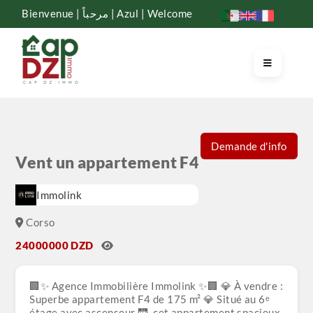
Bienvenue | مرحباً | Azul | Welcome
Demande d'info
Vent un appartement F4
Immolink
Corso
24000000 DZD
🏢✨ Agence Immobilière Immolink ✨🏢 💎 À vendre :
Superbe appartement F4 de 175 m² 💎 Situé au 6ᵉ
étage avec ascenseur 🛗, cet appartement spacieux,