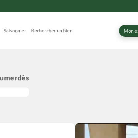
Saisonnier
Rechercher un bien
Mon e
oumerdès
 , 3 ème étage 53 m2 , dans
e boumerdés