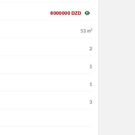
8000000 DZD
53 m²
2
1
1
3