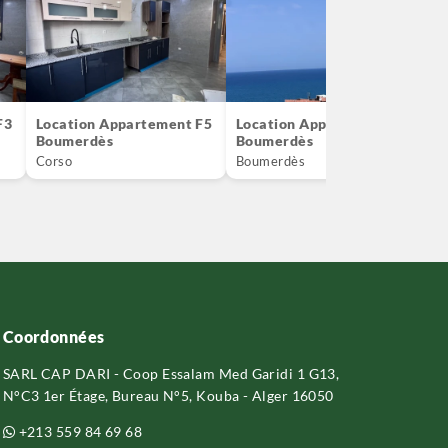
F3
Location Appartement F5
Location Appartement F3
V
Boumerdès
Boumerdès
B
Corso
Boumerdès
C
Coordonnées
SARL CAP DARI - Coop Essalam Med Garidi 1 G13,
N°C3 1er Étage, Bureau N°5, Kouba - Alger 16050
+213 559 84 69 68