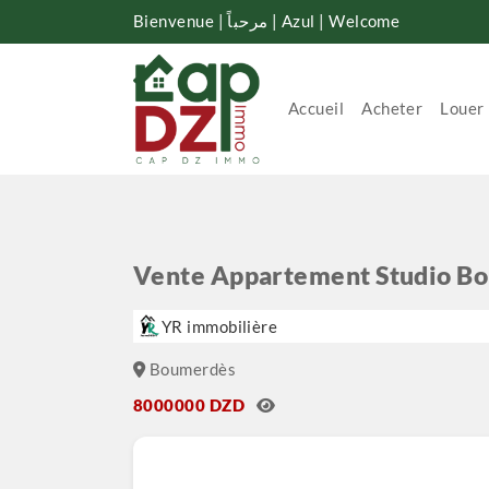
Bienvenue | مرحباً | Azul | Welcome
Accueil
Acheter
Louer
Vente Appartement Studio B
YR immobilière
Boumerdès
8000000 DZD
Studio à vendre coopérative ( Ain abd Allah)
résidence en face ligne de trainet entrée d