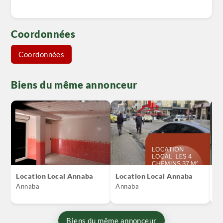
Coordonnées
Coordonnées
Biens du même annonceur
Location Local Annaba
Location Local Annaba
V
A
Annaba
Annaba
An
Biens du même annonceur