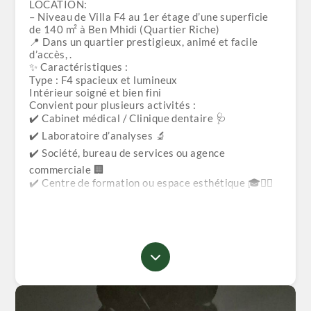
LOCATION:
– Niveau de Villa F4 au 1er étage d’une superficie
de 140 m² à Ben Mhidi (Quartier Riche)
📍 Dans un quartier prestigieux, animé et facile
d’accès, .
✨ Caractéristiques :
Type : F4 spacieux et lumineux
Intérieur soigné et bien fini
Convient pour plusieurs activités :
✔️ Cabinet médical / Clinique dentaire 🩺
✔️ Laboratoire d’analyses 🔬
✔️ Société, bureau de services ou agence
commerciale 🏢
✔️ Centre de formation ou espace esthétique 🎓💆‍♀️
✅ Environnement professionnel et repère facile à
trouver
💰 Prix : 60 000 DA / mois
🔒 Caution : Un mois de loyer
📌 NB :
• Une seule visite est accordée par client
• Frais d’agence : Un mois de loyer
📞 Contactez-nous pour plus d’informations ou pour
planifier une visite