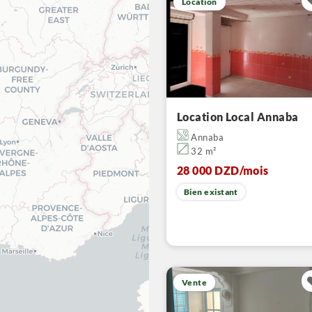
Location
Location Local Annaba
Annaba
32 m²
28 000 DZD
/mois
Bien existant
Vente