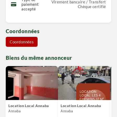
Virement bancaire / Transfert
paiement
Chèque certifié
accepté
Coordonnées
Coordonnées
Biens du même annonceur
Location Local Annaba
Location Local Annaba
V
A
Annaba
Annaba
An