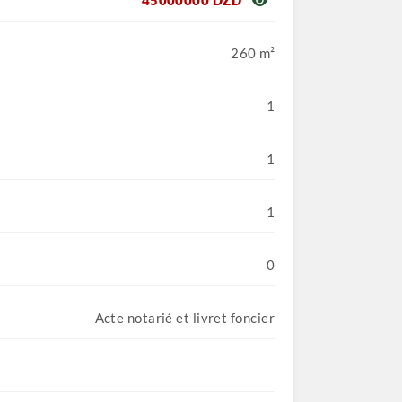
45000000 DZD
260 m²
1
1
1
0
Acte notarié et livret foncier