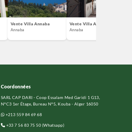
Vente Villa Annaba
Vente Villa Annaba
a
C
Annaba
Annaba
A
Coordonnées
SARL CAP DARI - Coop Essalam Med Garidi 1 G13,
N°C3 1er Étage, Bureau N°5, Kouba - Alger 16050
+213 559 84 69 68
+33 7 56 83 75 50 (Whatsapp)