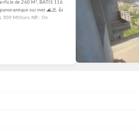
perficie de 260 M², BATIS 116
e panoramique sur mer 🌊⛱. 👍
ds 300 Millions NB : On
visites sont gratuites. 👍 Pour
r nos agents commerciaux au: ☎️