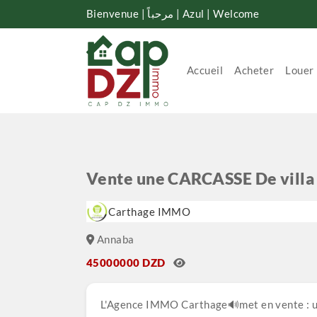
Bienvenue | مرحباً | Azul | Welcome
Accueil
Acheter
Louer
Vente une CARCASSE De villa
Carthage IMMO
Annaba
45000000 DZD
L'Agence IMMO Carthage🔊met en vente : u