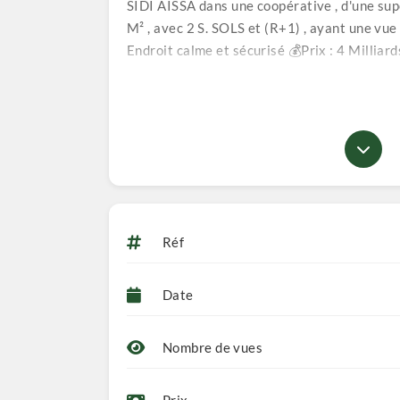
SIDI AISSA dans une coopérative , d'une su
M² , avec 2 S. SOLS et (R+1) , ayant une vu
Endroit calme et sécurisé 💰Prix : 4 Milliar
n'accepte pas de crédit bancaire. 👉NB: Les 
plus d'information n'hésitez pas à contacte
☎️ 📲 📲 📲
Réf
Date
Nombre de vues