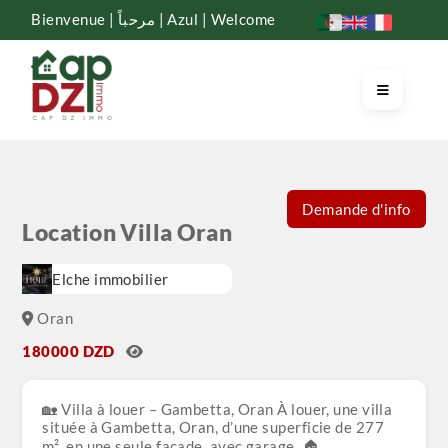
Bienvenue | مرحباً | Azul | Welcome
Demande d'info
Location Villa Oran
Elche immobilier
Oran
180000 DZD
🏡 Villa à louer – Gambetta, Oran À louer, une villa
située à Gambetta, Oran, d’une superficie de 277
m², en une seule façade, avec garage. 🏠