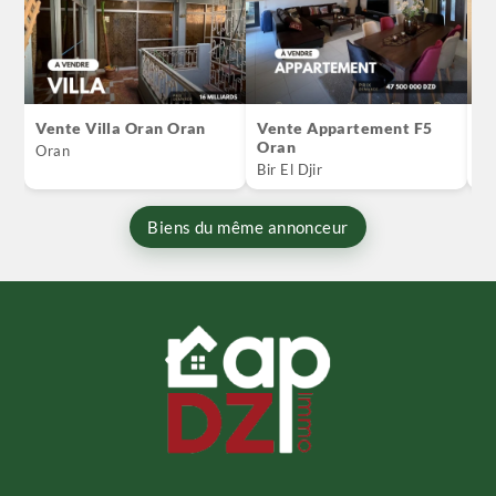
Vente Villa Oran Oran
Vente Appartement F5
Ve
Oran
Dj
Oran
Bir El Djir
Bi
Biens du même annonceur