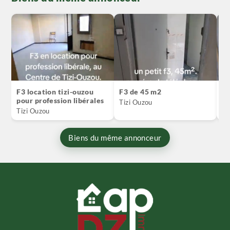
F3 location tizi-ouzou
F3 de 45 m2
F5
pour profession libérales
ti
Tizi Ouzou
Tizi Ouzou
Ti
Biens du même annonceur