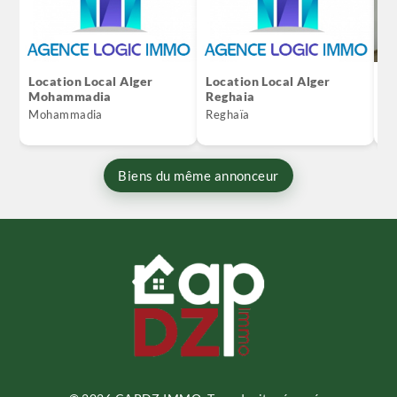
Location Local Alger
Location Local Alger
Lo
Mohammadia
Reghaia
Hu
Mohammadia
Reghaïa
Hu
Biens du même annonceur