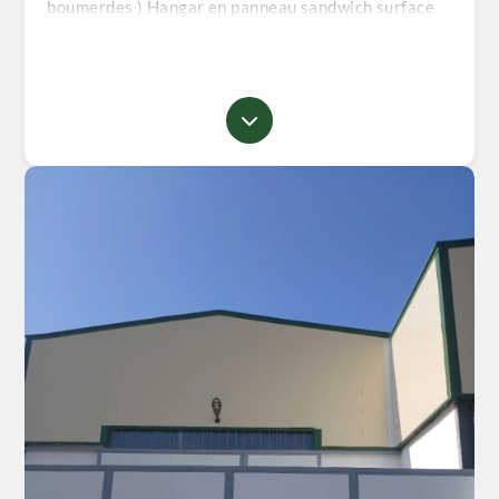
boumerdes ) Hangar en panneau sandwich surface
totale 800 m² couvert 700 m2 + sedda + électricité
380 + forage accès autoroute a proximité de toute
les commodités Pour plus d'infos veuillez me
contacter merci