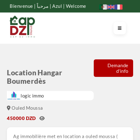
Bienvenue | مرحباً | Azul | Welcome
Demande
d'info
Location Hangar
Boumerdès
logic immo
Ouled Moussa
450000 DZD
Ag immobilière met en location a ouled moussa (