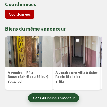
Coordonnées
Coordonnées
Biens du même annonceur
À vendre – F4 à
À vendre une villa à Saint
Ve
Bouzaréah (Beau Séjour)
Raphaël el biar
ré
Bouzareah
El Biar
Ch
Biens du même annonceur