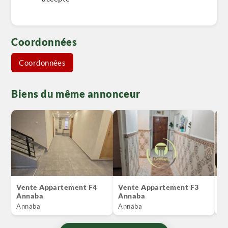
Coordonnées
Coordonnées
Biens du même annonceur
Vente Appartement F4
Vente Appartement F3
Lo
Annaba
Annaba
A
Annaba
Annaba
An