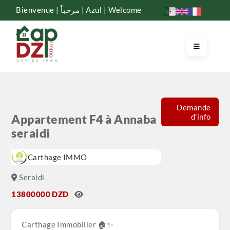
Bienvenue | مرحباً | Azul | Welcome
Demande
d'info
Appartement F4 à Annaba
seraidi
Carthage IMMO
Seraidi
13800000 DZD
Carthage Immobilier 🏠✨