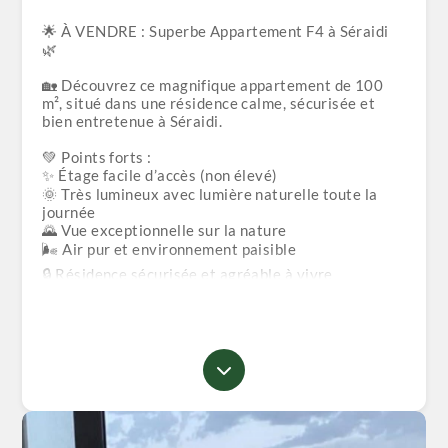
🌟 À VENDRE : Superbe Appartement F4 à Séraidi
🌿
🏡 Découvrez ce magnifique appartement de 100
m², situé dans une résidence calme, sécurisée et
bien entretenue à Séraidi.
💚 Points forts :
✨ Étage facile d’accès (non élevé)
🌞 Très lumineux avec lumière naturelle toute la
journée
🌄 Vue exceptionnelle sur la nature
🌬️ Air pur et environnement paisible
🔒 Résidence sécurisée et agréable à vivre
📄 Documents disponibles : Acte + livret foncier ✔️
❌ Crédit bancaire non accepté
💰 Prix : 1 Milliard 380 Millions (négociable)
⚠️ Conditions de visite :
👀 Une seule visite gratuite uniquement
🚫 Aucune deuxième visite ne sera acceptée