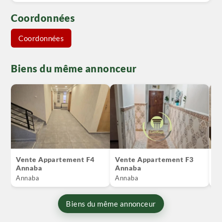
Coordonnées
Coordonnées
Biens du même annonceur
Vente Appartement F4
Vente Appartement F3
Lo
Annaba
Annaba
A
Annaba
Annaba
An
Biens du même annonceur