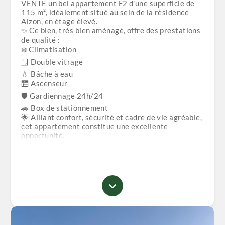
VENTE un bel appartement F2 d’une superficie de
115 m², idéalement situé au sein de la résidence
Alzon, en étage élevé.
✨ Ce bien, très bien aménagé, offre des prestations
de qualité :
❄️ Climatisation
🪟 Double vitrage
💧 Bâche à eau
🛗 Ascenseur
🛡️ Gardiennage 24h/24
🚗 Box de stationnement
🌟 Alliant confort, sécurité et cadre de vie agréable,
cet appartement constitue une excellente
opportunité.
💰 Prix : communiqué après visite
📄 Documents :
✍️ Acte et livret foncier disponibles
⚠️ NB : Crédit bancaire non accepté
✅ Visite gratuite
⚠️ Une seule visite autorisée par client
📞 Pour plus d’informations ou pour organiser une
visite, contactez nos agents commerciaux :