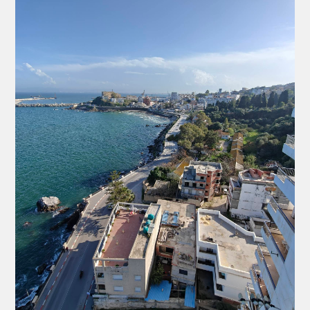
☎️ 039 49 31 23
📲 0558 17 72 40
📲 0770 60 89 70
📩 Email : ag.carthage@gmail.com
👍 Rejoignez-nous sur notre groupe et notre page
Facebook : Carthage Immobilier
INES
54510704