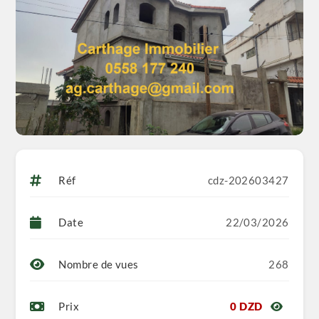
📧 Email : ag.carthage@gmail.com
📲 Rejoignez-nous sur notre groupe et notre page
Facebook :
Carthage Immobilier
REF : MER : 54146504
Réf
cdz-202603427
Date
22/03/2026
Nombre de vues
268
Prix
0 DZD