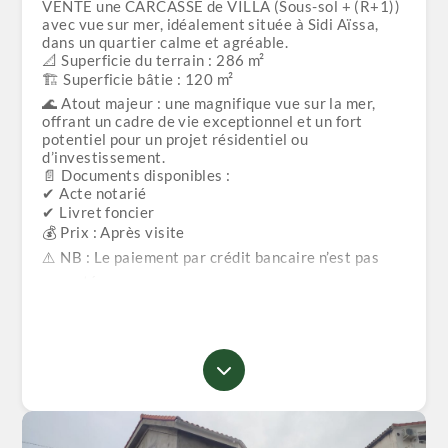
VENTE une CARCASSE de VILLA (Sous-sol + (R+1))
avec vue sur mer, idéalement située à Sidi Aïssa,
dans un quartier calme et agréable.
📐 Superficie du terrain : 286 m²
🏗 Superficie bâtie : 120 m²
🌊 Atout majeur : une magnifique vue sur la mer,
offrant un cadre de vie exceptionnel et un fort
potentiel pour un projet résidentiel ou
d’investissement.
📄 Documents disponibles :
✔ Acte notarié
✔ Livret foncier
💰 Prix : Après visite
⚠️ NB : Le paiement par crédit bancaire n’est pas
accepté.
✅ Visites gratuites
⚠️ Une seule visite autorisée par client
📞 Pour plus d’informations ou pour organiser une
visite :
☎️ 039 49 31 23
📱 0558 17 72 40
📱 0770 60 89 70
📱 0770 70 51 07