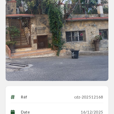
Réf
cdz-202512168
Date
16/12/2025