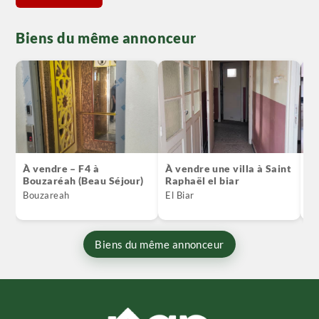
Biens du même annonceur
À vendre – F4 à
À vendre une villa à Saint
Ve
Bouzaréah (Beau Séjour)
Raphaël el biar
ré
Bouzareah
El Biar
Ch
Biens du même annonceur