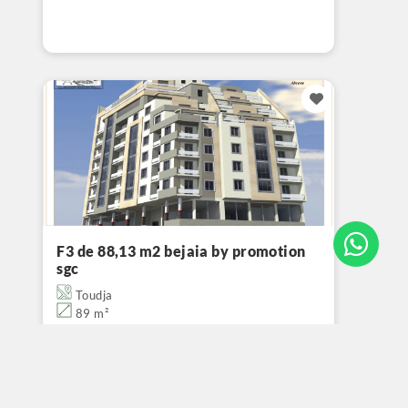
F3 de 88,13 m2 bejaia by promotion
sgc
Toudja
89 m²
Nous consulter
pour le prix