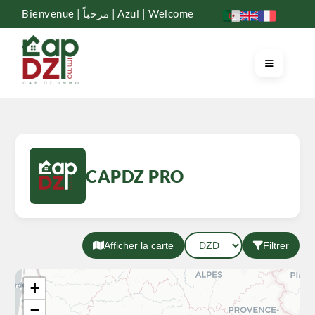
Bienvenue | مرحباً | Azul | Welcome
CAPDZ PRO
Afficher la carte
Filtrer
+
−