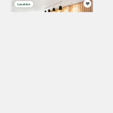
Location
Location bureau a setif
Sétif
50 m²
Nous consulter
pour le prix
Programme neuf
Location
© 2026 CAPDZ IMMO. Tous droits réservés.