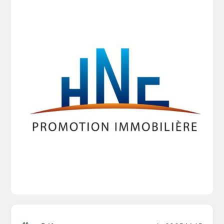
*F4 – 88.18 m²
Chaque logement est conçu pour répondre aux
exigences de confort moderne, avec des espaces
optimisés et une qualité de construction
irréprochable.
🎯 Prestations & équipements
Confort & performance énergétique
Chauffage central
Climatisation installée
Fenêtres en double vitrage
Bâche à eau avec système d’alimentation garanti
Équipements haut standing
Ascenseur dernière génération
Cuisine moderne entièrement équipée