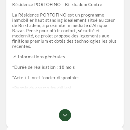
Résidence PORTOFINO – Birkhadem Centre
La Résidence PORTOFINO est un programme
immobilier haut standing idéalement situé au cœur
de Birkhadem, à proximité immédiate d’Afrique
Bazar. Pensé pour offrir confort, sécurité et
modernité, ce projet propose des logements aux
finitions premium et dotés des technologies les plus
récentes.
📌 Informations générales
*Durée de réalisation : 18 mois
*Acte + Livret foncier disponibles
*Permis de construire délivré
*Immeuble R+4 au sein d’une résidence entièrement
clôturée et sécurisée
🏠 Typologies des appartements
*F3 – 100.33 m²