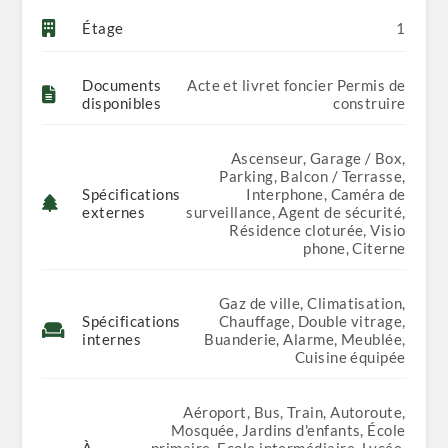
🏘️ Technologie SMART HOME (Domotique)
Étage
1
Tous les appartements sont dotés d’un système
domotique permettant :
Documents
Acte et livret foncier Permis de
Le contrôle de l’éclairage
disponibles
construire
L’ouverture et la fermeture des volets roulants
Ascenseur, Garage / Box,
La gestion de la climatisation
Parking, Balcon / Terrasse,
Spécifications
Interphone, Caméra de
La détection des risques (fuite de gaz, etc.)
externes
surveillance, Agent de sécurité,
Résidence cloturée, Visio
🔹 Commande via tablette centrale + application
phone, Citerne
mobile
🔹 Confort optimisé & meilleure efficacité
énergétique
Gaz de ville, Climatisation,
Spécifications
Chauffage, Double vitrage,
internes
Buanderie, Alarme, Meublée,
Cuisine équipée
Aéroport, Bus, Train, Autoroute,
Mosquée, Jardins d'enfants, École