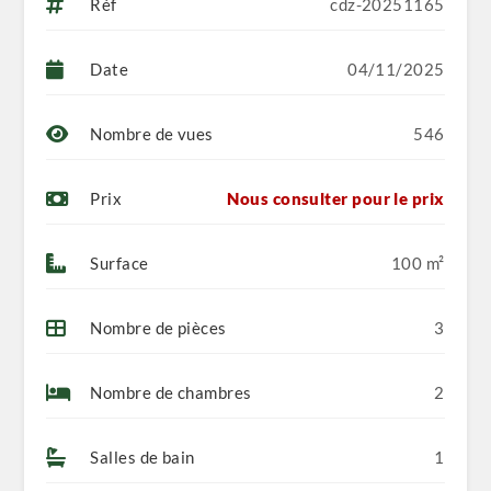
Réf
cdz-20251165
Sanitaires premium
Revêtements muraux et sols de haute qualité
Date
04/11/2025
Place de parking réservée
Sécurité & gestion
Nombre de vues
546
Caméras de surveillance intégrées
Prix
Nous consulter pour le prix
Système de télédistribution centralisé
Résidence clôturée et gérée professionnellement
Surface
100 m²
🔒 Gestion & Assurance
Nombre de pièces
3
La Résidence PORTOFINO offre un
accompagnement complet :
Gestion totale de l’immeuble pendant 5 ans après la
Nombre de chambres
2
remise des clés
Assurance tous risques (SAA) incluse pendant 5 ans
Salles de bain
1