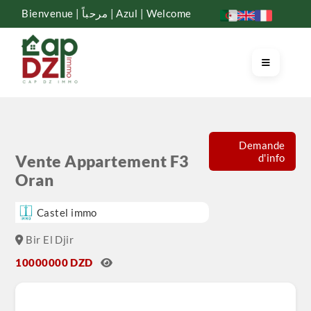
Bienvenue | مرحباً | Azul | Welcome
Demande
d'info
Vente Appartement F3
Oran
Castel immo
Bir El Djir
10000000 DZD
CASTEL IMMO met en vente un F3 spacieux situé