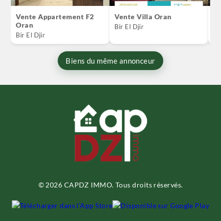
Vente Appartement F2
Vente Villa Oran
V
Oran
O
Bir El Djir
Bir El Djir
Or
Biens du même annonceur
© 2026 CAPDZ IMMO. Tous droits réservés.