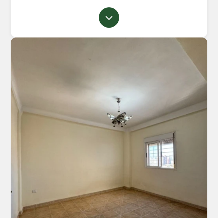
au 12ᵉ étage à Millenium.