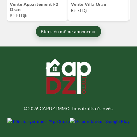
Vente Appartement F2
Vente Villa Oran
V
Oran
O
Bir El Djir
Bir El Djir
Or
Biens du même annonceur
© 2026 CAPDZ IMMO. Tous droits réservés.