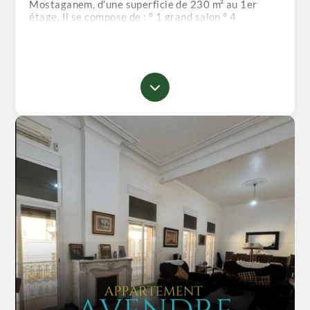
Mostaganem, d’une superficie de 230 m² au 1er
étage. Il se compose de : ° 1 grand salon ° 4
chambres ° 2 sanitaires ° 1 bureau ° 1 balcon de 14
m² 📍 Emplacement privilégié, idéal pour habitation
ou usage professionnel. 🏢 Commission d’agence :
1% 📞 📍 Bureau : Millénium Écobat 90 Longtemps