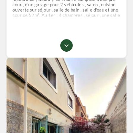
cour , d'un garage pour 2 véhicules , salon , cuisine
ouverte sur séjour , salle de bain , salle d'eau et une
cour de 52m². Au 1er : 4 chambres , séjour , une salle
de bain avec jacuzzi et hammam . Au 2ème :
buanderie , une pièce et la terrasse. Prix : 6
milliards 800 Commission d'agence : 1% ￼⁨⁩ 📍
Bureau a Millenuim écobat