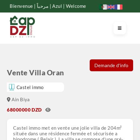
Bienvenue | مرحباً | Azul | Welcome
Demande d'info
Vente Villa Oran
Castel immo
Ain Biya
68000000 DZD
Castel immo met en vente une jolie villa de 204m²
située dans une résidence fermée et sécurisée a
hipodrome ( Belair ). La villa se compose d'une pré-