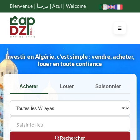
Bienvenue | مرحباً | Azul | Welcome
Investir en Algérie, c’est simple : vendre, acheter,
louer en toute confiance
Acheter
Louer
Saisonnier
Rechercher