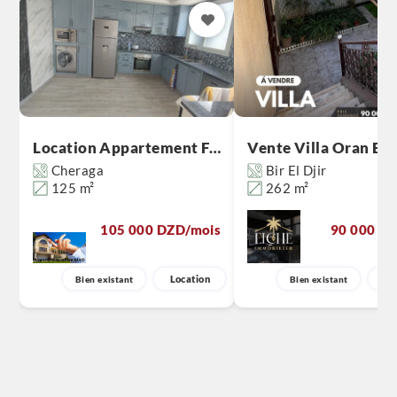
Location Appartement F4 Alger
Cheraga
Bir El Djir
125 m²
262 m²
105 000 DZD
/mois
90 000 0
Location
V
Bien existant
Bien existant